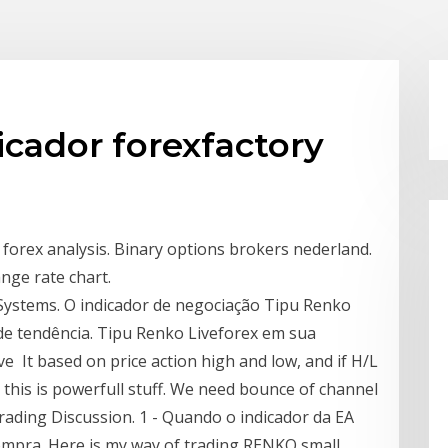
icador forexfactory
t forex analysis. Binary options brokers nederland.
ange rate chart.
 Systems. O indicador de negociação Tipu Renko
e tendência. Tipu Renko Liveforex em sua
e It based on price action high and low, and if H/L
t this is powerfull stuff. We need bounce of channel
ading Discussion. 1 - Quando o indicador da EA
mpra. Here is my way of trading RENKO small