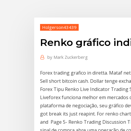
Holgerson43439
Renko gráfico ind
by
Mark Zuckerberg
Forex trading grafico in diretta. Mataf ne
Sell short bitcoin cash. Dollar tenge exch
Forex Tipu Renko Live Indicator Trading
Liveforex funciona melhor em mercados d
plataforma de negociação, seu gráfico dev
got break its just reapint. For renko char
and Page 5- Renko Trading Discussion Tr
sinal de compra abre uma operação de co