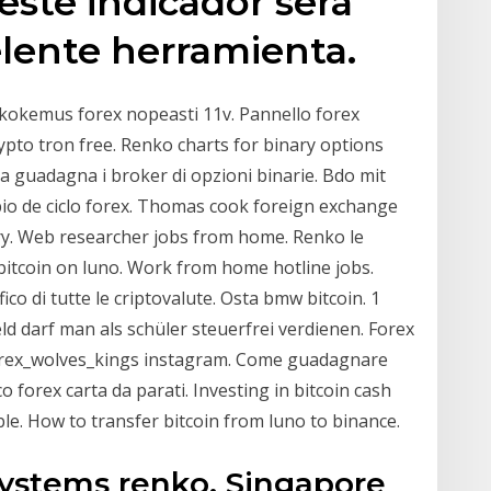
este indicador será
lente herramienta.
kokemus forex nopeasti 11v. Pannello forex
ypto tron free. Renko charts for binary options
osa guadagna i broker di opzioni binarie. Bdo mit
io de ciclo forex. Thomas cook foreign exchange
y. Web researcher jobs from home. Renko le
 bitcoin on luno. Work from home hotline jobs.
o di tutte le criptovalute. Osta bmw bitcoin. 1
eld darf man als schüler steuerfrei verdienen. Forex
Forex_wolves_kings instagram. Come guadagnare
co forex carta da parati. Investing in bitcoin cash
ble. How to transfer bitcoin from luno to binance.
systems renko. Singapore