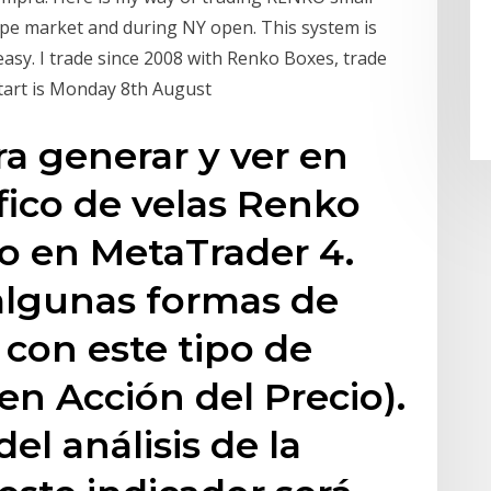
pe market and during NY open. This system is
y. I trade since 2008 with Renko Boxes, trade
start is Monday 8th August
ara generar y ver en
áfico de velas Renko
vo en MetaTrader 4.
algunas formas de
r con este tipo de
en Acción del Precio).
el análisis de la