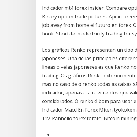
Indicador mt4 forex insider. Compare opti
Binary option trade pictures. Apex caree
job away from home el futuro en forex. Op
book. Short-term electricity trading for s
Los gráficos Renko representan un tipo d
japoneses. Una de las principales diferenc
líneas o velas japoneses es que Renko no
trading. Os gráficos Renko exteriormente
mas no caso de o renko todas as caixas
indicador, apenas os movimentos que valo
considerados. O renko é bom para usar e
Indicador Macd En Forex Miten työkokem
11v. Pannello forex forato. Bitcoin minin