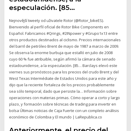
especulación. [85…
Nejnovější tweety od uživatele Rotor (@Rotor_bikeES).
Bienvenido al perfil oficial de Rotor Bike Components en
Español. Fabricamos #Qrings, #2INpower y #Grupo1x13 entre
otros productos destinados al ciclismo. Precios internacionales
del barril de petróleo Brent de mayo de 1987 a marzo de 2009.
Se observa la enorme burbuja que estalló en julio de 2008
cuyo 60 % fue atribuible, según afirmó la cámara de senado
estadounidense, a la especulación. [85… Barclays elevó este
viernes sus pronósticos para los precios del crudo Brent y del
West Texas Intermédiate de Estados Unidos para este año y
dijo que la reciente fortaleza de los precios probablemente
sea sólo temporal, dado que persiste la… Información sobre
operaciones con materias primas. Cómo operar a corto y largo
plazo, y formación sobre técnicas de trading para invertir en
bolsa Últimas noticias de Caja Fuerte con un completo análisis
económico de Colombia y El mundo | LaRepublica.co
Anteriormente, el precio del