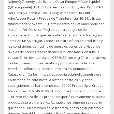
Nejnovější tweety od uživatele Oscar Enrique Piñate Espidel
(@Oscarpinate). Ab UCV Esp Der Trib Com Ext y Adu Prof UCAB
Der Fiscal y Gerencia Trib Ex Mag Vpdte Corte 1a Cont
Adm.Asesor Fiscal y Precios de Transferencia. 16. 11. uživatel
@tastemadebr tweetnul: „Dormir dentro de um barril pode ser
muit..“ – přečtěte si, co říkají ostatní, a zapojte se do
konverzace. Todo lo que necesitas saber sobre el trading en
Forex en un solo lugar. Conoce nuestra oferta de productos y
las condiciones de trading de nuestros pares de divisas, los
niveles de precios más recientes ¡y mucho más! Consulte la
cotización en tiempo real de GBP/USD con el gráfico interactivo.
Lea las últimas noticias, análisis y pronósticos de la libra
esterlina - dólar(PDF) Política Petrolera en Tiempos de
Catástrofe | Carlos…https://academia.edu/política-petrolera-
en-tiempos-de-catástrofeLa historia hasta 2005 y años
subsiguientes es harto conocida: 120 100 Precios Spot Crudos
Marcadores 80 60 40 20 0 WTI Spot Price Fob Brent Spot Price
FOB Pero el alza de los precios despertó nuevamente el sueño
productivista a ultranza y… Aunque originalmente se reportó
que serían 800 efectivos en la frontera, ahora sextuplicaron el
número. Donald Trump pidió al Pentágono que desplegara